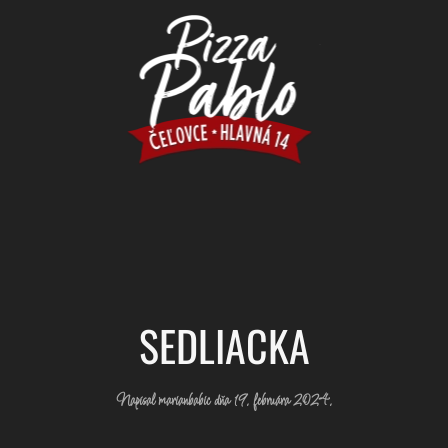
SEDLIACKA
Napísal
marianbabic
dňa
19. februára 2024
.