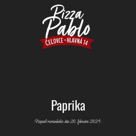
Paprika
Napísal
marianbabic
dňa
20. februára 2024
.